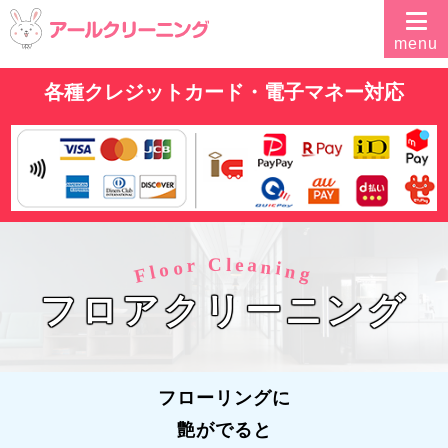
各種クレジットカード・電子マネー対応
e
C
l
a
r
n
o
i
o
n
l
F
g
フロアクリーニング
フローリングに
艶がでると