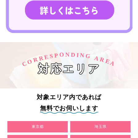
O
D
N
I
N
P
S
G
E
R
A
R
R
O
E
C
A
対応エリア
対象エリア内であれば
無料でお伺いします
東京都
埼玉県