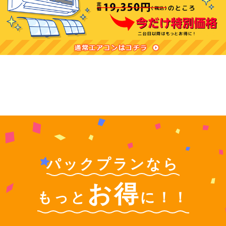
パックプランなら
お得
もっと
に！！