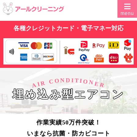
各種クレジットカード・電子マネー対応
N
I
D
O
T
I
O
C
N
R
E
I
A
R
埋め込み型エアコン
作業実績50万件突破！
いまなら抗菌・防カビコート