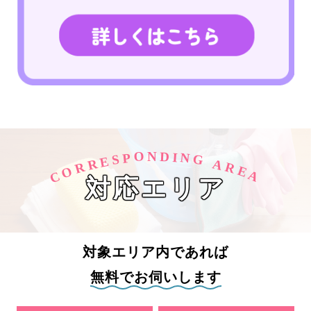
O
D
N
I
N
P
S
G
E
R
A
R
R
O
E
C
A
対応エリア
対象エリア内であれば
無料でお伺いします