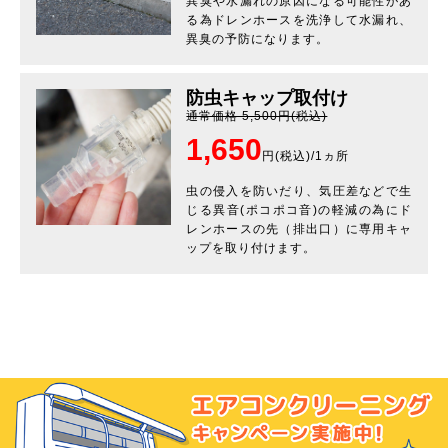
異臭や水漏れの原因になる可能性があ
る為ドレンホースを洗浄して水漏れ、
異臭の予防になります。
防虫キャップ取付け
通常価格 5,500円(税込)
1,650
円(税込)/1ヵ所
虫の侵入を防いだり、気圧差などで生
じる異音(ポコポコ音)の軽減の為にド
レンホースの先（排出口）に専用キャ
ップを取り付けます。